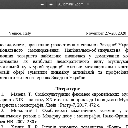
Zoom
Zoom
Out
In
Venice, Italy
November 27
–
28, 2020
мосвідомості, прагненню різноетнічних спільнот Західної Укра
ціонального  самовираження.  Національно
-
об
’
єднувальна  ф
зичних  товариств  найбільше  виявилася  у  домінуванні  хо
конавства  як  найбільш  демократичного  виду  музикува
іональній  культурній  традиції.  Активні  міжнаціональні  конт
ровій  сфері  зумовили  динаміку  активізації  та  пр
офесіона
зичного життя на теренах Західної України.
Література:
1.
Мазепа  Т.  Соціокультурний  феномен  європейських  му
вариств XIX 
–
початку XX століть на прикладі Галицького Муз
вариства
: монографія. Львів : Растр
-
7, 2017. 472 c.
2.
Монолатій  І.  Особливості  міжетнічних  взаємин  у  з
раїнському регіоні в Модерну добу : монографія. Івано
-
Франкі
лея
-
НВ, 2007. 280 с.
3.
Ханик  Л.  Р.  Історія  хорового  товариства 
«
Боян
»
.  Л