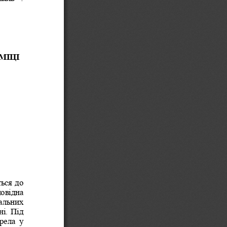
МІЦІ 
ься до 
овідна 
альних 
і. Під 
ела  у 