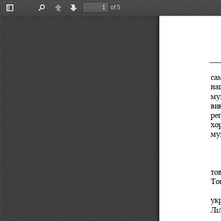
of 5
Toggle
Find
Previous
Next
Sidebar
са
на
му
ви
рег
хо
му
то
То
ук
Лі