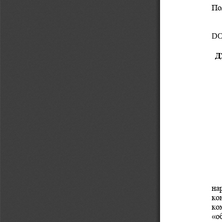
По
DO
Д
на
к
о
ко
«
о