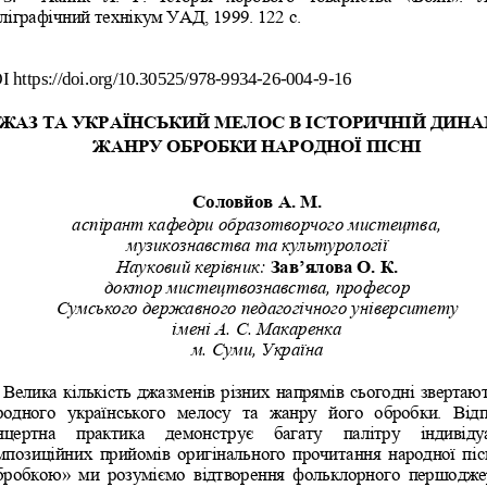
ліграфічний технікум УАД, 1999. 122 с.
I
https://doi.org/10.30525/978
-
9934
-
26
-
004
-
9
-
16
ЖАЗ ТА УКРАЇНСЬКИЙ 
МЕЛОС В ІСТОРИЧНІЙ Д
ИНА
ЖАНРУ ОБРОБКИ НАРОДН
ОЇ ПІСНІ
Соловйов А. М.
аспірант кафедри образотворчого мистецтва, 
музикознавства та культурології
Науковий керівник:
Зав
’
ялова О. К.
доктор мистецтвознавства, професор
Сумського державного педагогічного університету 
імені А. С. Макаренка
м. Суми, Україна
Велика кількість джазменів різних напрямів сьогодні звертают
родного  українського  мелосу  та  жанру  його  обробки.  Відп
нцертна   практика   демонструє   багату   палітру   індивіду
мпозиційних прийомів оригінального прочитання народної пісн
бробкою
»
ми  розуміємо  відтворення  фольклорного  першоджер