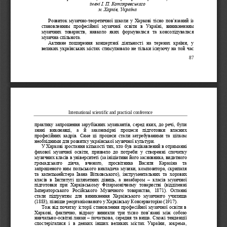
імені І. П. Котляревського
м.
Харків, Україна
Розвиток музично
-
теоретичної школи  у Харкові тісно  пов
’
язаний із 
становленням  професійної  музичної  освіти  в  Україні,  виникненням 
музичних 
товариств,  навколо  яких  формувалася  та  консолідувалася 
музична спільнота.
Активне  поширення  концертної  діяльності  на  теренах  країни,  у 
великих українських містах стимулювало не тільки існуючу на той час 
87
International scientific and practical conference
практику запрошення зарубіжних музикантів, серед 
яких, до речі, були 
знані  виконавці,  а  й  закономірні  процеси  підготовки  власних 
професійних  кадрів.  Саме  ці  процеси  стали  затребуваними  та  цілком 
необхідними для розвитку української музичної культури.
У Харкові зростання кількості тих, хто був зацікавлени
й в отриманні 
фахової  музичної  освіти,  призвело  до  потреби  у  створенні  спочатку 
музичних класів в університеті (за ініціативи його засновника, видатного 
громадського   діяча,   вченого,   просвітника   Василя   Каразіна   та 
запрошеного ним польського викладача музики
, композитора, скрипаля 
та  капельмейстера  Івана  Вітковського),  інструментальних  та  хорових 
класів  в  Інституті  шляхетних  дівиць,  а  незабаром 
–
класів  музичної 
підготовки  при  Харківському  Філармонічному  товаристві  (відділенні 
Імператорського  Російського  Музи
чного  товариства,  1871).  Останні 
стали  підґрунтям  для  виникнення  Харківського  музичного  училища 
(1883), пізніше реорганізованого у Харківську Консерваторію (1917).
Тож від початку історії становлення професійної музичної освіти в 
Харкові,  фактично,  відразу
виникли  три  тісно  пов
’
язані  між  собою 
навчально
-
освітні ланки 
–
початкова, середня та вища. Схожі тенденції 
спостерігалися  і  в  деяких  інших  великих  містах  України,  зокрема, 