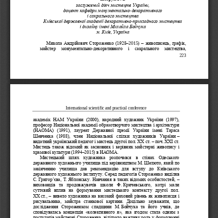
заслужений діяч мистецтв України,
доцент кафедри монументально
-
декоративного 
і сакрального мистецтва
Київської державної академії декоративно
-
прикладного мистецтва 
і дизайну імені Михайла Бойчука
м. Київ, Україна
Микола Андрійович Стороженко (1928
–
2015) 
–
живописець, графік, 
майстер   монументально
-
декоративного   і   сакрального   мистецтва, 
223
International scientific and practical conference
академік  НАМ  Украї
ни  (2000),  народний  художник  України  (1997), 
професор Національної академії образотворчого мистецтва і архітектури 
(НАОМА)  (1991),  лауреат  Державної  премії  України  імені  Тараса 
Шевченка  (1988),  член  Національної  спілки  художників  України
–
видатний українс
ький педагог і мистець другої пол. ХХ
ст. 
–
поч. ХХІ
ст. 
Мистець також відомий як  засновник і  керівник майстерні  живопису  і 
храмової культури (1994
–
2015) в НАОМА.
Мистецький  шлях  художника  розпочався  в  стінах  Одеського 
державного художнього училища під кер
івництвом М.
Шелюто, який по 
закінченню  училища  дав  рекомендацію  для  вступу 
до
Київського 
державного художнього інституту. Серед педагогів Стороженко виділяв 
С.
Григор
’
єва, Т.
Яблонську. Навчання в таких відомих особистостей, 
–
вихованців  та  продовжувачів 
школи  Ф.
Кричевського,  котрі  мали 
суттєвий  вплив  на  формування  мистецького  контексту  другої  пол. 
ХХ
ст., 
–
вивело художника на високий фаховий рівень як живописця і 
рисувальника,  майстра  станкової  картини.  Доцільно  зауважити,  що 
дослідження  Стороженком  спа
дщини  М.
Бойчука  та  його  учнів,  де 
сповідувалась  концепція 
«
колективного  я
»
,  яка  згодом  стала  одним  з 
постулатів майстерні Стороженка, відіграло важливу роль у формуванні 