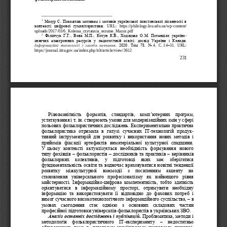
1
Мазур С. Покажчик мотивем і мотивів української повстанської пісенності в 
контексті  цифрової  гуманітаристики. 
URL
:   https://philology.lnu.edu.ua/wp
-
content/
uploads/2017/03/6_Kolessa_czytannia_rezume_Mazur.pdf
2
Філіпчук  Г.Г.,  Вовк  М.П., 
Котун  К.В.,  Ходацька  О.М.  Потенціал  україно
-
знавчих  електронних  ресурсів  у  педагогічній  освіті:  досвід  України  і  Канади. 
Інформаційні  технології  і  засоби  навчання.
2020.  Том  78.  No
4.  C.
14
–
31.  URL: 
https://journal.iitta.gov.ua/index.php/itlt/article/view/
3612
231
Різноманітність  форматів,  стандартів,  комп
’
ютерних  програм, 
устаткування і т. ін. створюють умови для модернізаційних змін у сфері 
польових фольклористичних досліджень. Експериментальна практична 
фольклористик
а  отримала  в  галузі  сучасних  ІТ
-
технологій  продук
-
тивний  інструментарій  для  розвитку  і  використання  нових  методів  і 
прийомів  фіксації  артефактів  нематеріальної  культурної  спадщини. 
У
 цьому  контексті  актуалізується  необхідність  формування  нового 
типу фахі
вців 
–
фольклористів 
–
дослідників та практиків 
–
керівників 
фольклорних   колективів,   у   підготовці   яких   має   зберігатися 
фундаментальність освіти та водночас враховуватися новітні тенденції 
розвитку   міжкультурної   взаємодії   з   посиленням   акценту   на 
становлення
універсального  професіоналізму  як  найвищого  рівня 
майстерності.  Інформаційно
-
цифрова  компетентність,  тобто  здатність 
орієнтуватися  в  інформаційному  просторі,  отримувати  необхідну 
інформацію  та  використовувати  її  відповідно  до  фахових  потреб  і 
вимог сучасн
ого високотехнологічного інформаційного суспільства, 
–
в 
умовах  сьогодення  стає  однією  з  основних  складових  частин 
професійної підготовки універсалів
-
фольклористів в українських ЗВО.
Аналіз останніх досліджень і публікацій
. 
Проблематика, методи і 
методолог
ія  фольклористичного  ІТ
-
експерименту 
–
недостатньо 