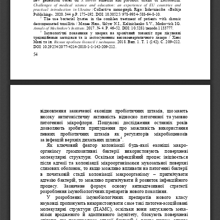
Challenges  of  medical  science  and  education:  an  experience  of  EU  countries  and  
practical   introduction   in 
Ukraine
: Collective   monograph.
 Riga 
: 
Izdevnieciba  «Baltija 
Publishing»
. 2020. 344 p.P. 175–
192.
 DOI
: 10.30525/ 978
-9934
-588-
64-8-10.
2
  The   use   bacterial   lysates   in   the   comhlex   treatment   of   patients   with   chronic   
decompensated  tonsillitis  
/ 
Manee  Hans,  Sklyar  N.I.,  Kalinichenko  S.V.,  Markovich  I.G.
Annals of Mechnikov's Institute
. 2017. No
 4. 
Р. 46
–52.
 DOI
: 10.5281/
zenodo.1133777.
3
Імунологічні  показники  у  хворих  на  хронічний  тонзиліт  при  лікуванні 
традиційними  методами  та  із  застосуванням  високоенергетичного  лазера  /  Ханс 
Мані та ін. 
Вісник проблем біології і медицини
. 2018. Вип. 1.
Т.
1 (142). С. 209
–212. 
DOI
: 10.29254/2077
-
4214
-2018-
1-1-142
-209
-212.
54 
відновлення  зазначеної 
еконіши  пробіотичних  штамів,  що
мають 
високу  антагоністичну  ак
тивн   ість  відносно  патогенної  та
умовно 
патогенної  мікрофлори.  Пошукові  дослідження  останніх  років 
дозволяють  зробити  припущення  про  можливість  використання 
певних  пробіотичних  штамів  як
регуляторів  мікробіоценозів 
4
за
інфекцій верхніх дихальних шляхів
. 
Як   ключовий  фактор  колонізації  будь
-
якої  еконіші  макро
- 
організму   грампозитивні   бактерії   використовують   поверхневі 
молекулярні  структури.  Оскільки  інфекційний  процес  ініціюється 
після  адгезії  та  колонізації  мікроорганізмами  мукозальної  поверхні 
слизових оболо
нок, то якщо можливо впливати на патогенні бактерії 
в  початковій  стадії  колонізації  макроорганізму 
– 
пригнічувати 
адгезію бактерій, то можливо пригнічувати й розвиток інфекційного 
процесу.   Зазначене   формує   основу   антиадгезивної   стратегії 
розроблення імуноб
іологічних препаратів нового покоління.
У  розробленні  імунобіологічних  препаратів  нового  класу 
науковці
пропонують використовувати саме такі патоген
-
асоційовані 
молекулярні  структури  (ПАМС),  оскільки  вони  запускають  меха
- 
нізми  вродженого  й  адаптивного  іму
нітету,  блокують  поверхневі 
епітопи,  що  перешкоджає  адгезії  бактерій  і,  таким  чином,  сприяє 