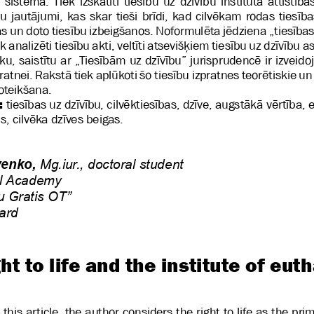
 sistēmā. Tiek izskatīti tiesību uz dzīvību institūta attīstība
bu jautājumi, kas skar tieši brīdi, kad cilvēkam rodas tiesība
s un doto tiesību izbeigšanos. Noformulēta jēdziena „tiesības 
k analizēti tiesību akti, veltīti atsevišķiem tiesību uz dzīvību
, saistītu ar „Tiesībām uz dzīvību” jurisprudencē ir izveidoj
ratnei. Rakstā tiek aplūkoti šo tiesību izpratnes teorētiskie un
oteikšana. 
:
 tiesības uz dzīvību, cilvēktiesības, dzīve, augstākā vērtība, e
, cilvēka dzīves beigas.
venko,
 Mg.iur., doctoral student
nal Academy
u Gratis OT”
ard 
ght to life and the institute of eut
n this article, the author considers the right to life as the pri