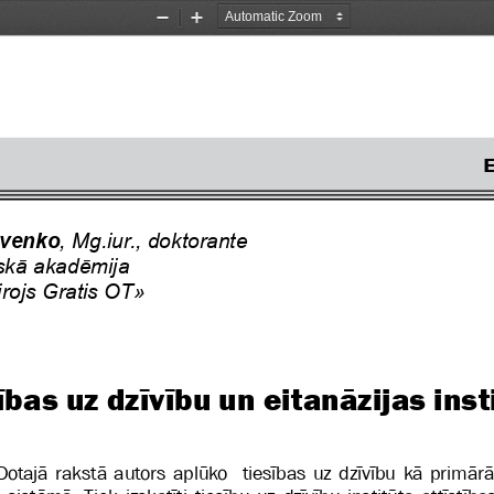
Zoom
Zoom
Out
In
avenko
, Mg.iur., doktorante
iskā akadēmija
irojs Gratis OT»
ības uz dzīvību un eitanāzijas inst
Dotajā rakstā autors aplūko  tiesības uz dzīvību kā primār