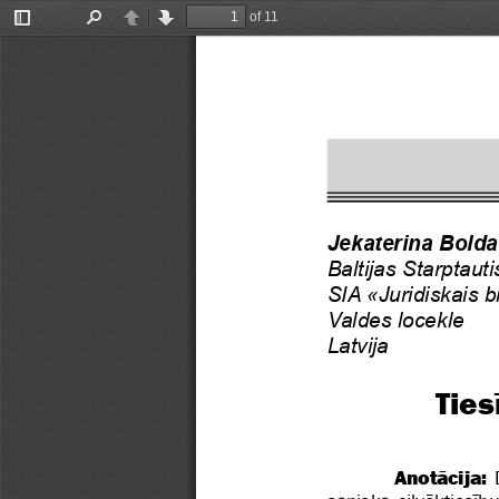
of 11
Toggle
Find
Previous
Next
Sidebar
Jekaterina Bold
Baltijas Starptaut
SIA «Juridiskais b
Valdes locekle
Latvija
Ties
  Anotācija: 