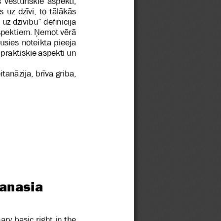
s vēsturiskie aspekti, 
s uz dzīvi, to tālākās 
uz dzīvību” definīcija 
 aspektiem. Ņemot vērā 
usies noteikta pieeja 
 praktiskie aspekti un 
itanāzija, brīva griba, 
hanasia
mary basic right in the 