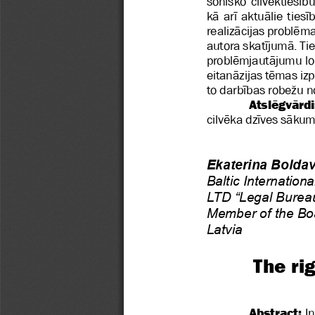
sonisko cilvēktiesību
kā arī aktuālie tiesī
realizācijas problēma
autora skatījumā. Tie
problēmjautājumu loku
eitanāzijas tēmas izp
to darbības robežu n
Atslēgvārdi
cilvēka dzīves sākums
Ekaterina Bolda
Baltic Internatio
LTD “Legal Burea
Member of the Bo
Latvia
The ri
   Abstract:
 I