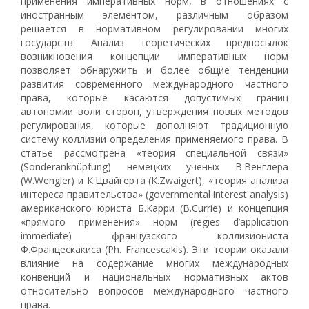
применения императивных норм, в отношениях с
иностранным элементом, различным образом
решается в нормативном регулировании многих
государств. Анализ теоретических предпосылок
возникновения концепции императивных норм
позволяет обнаружить и более общие тенденции
развития современного международного частного
права, которые касаются допустимых границ
автономии воли сторон, утверждения новых методов
регулирования, которые дополняют традиционную
систему коллизии определения применяемого права. В
статье рассмотрена «теория специальной связи»
(Sonderanknüpfung) немецких ученых В.Венглера
(W.Wengler) и К.Цвайгерта (K.Zwaigert), «теория анализа
интереса правительства» (governmental interest analysis)
американского юриста Б.Карри (B.Currie) и концепция
«прямого применения» норм (regies d’application
immediate) французского коллизиониста
Ф.Францескакиса (Ph. Francescakis). Эти теории оказали
влияние на содержание многих международных
конвенций и национальных нормативных актов
относительно вопросов международного частного
права.