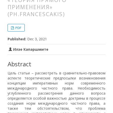
«ТЕОРИЯ ПРЯМОГО
ПРИМЕНЕНИЯ»
(PH.FRANCESCAKIS)
##plugins.themes.bootstrap3.articl
##plugins.themes.bootstrap3.article
PDF
Published:
Dec 3, 2021
Илзе Капаршмите
Abstract
Цель статьи – рассмотреть в сравнительно-правовом
аспекте теоретические предпосылки возникновения
концепции императивных норм современного
международного частного права. Необходимость
углубленного рассмотрения данного вопроса
определяется особой важностью доктрины в процессе
создания норм международного частного права, а
также тем обстоятельством, что проблема