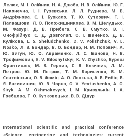
Лелюх
,
М. І. Олійник
,
Н. А. Дзюба
,
Н. В. Олійник
,
Ю. Г.
Наконечна
,
І. І. Гузевська
,
Л. Л. Руднєва
,
М. В.
Андріянова
,
С. І. Бухкало
,
Т. Ю. Суткович
,
Г. І.
Палвашова
,
Л. О. Положишникова
,
В. М. Шелудько
,
М. Фахурі
,
Д. В. Прибега
,
С. В. Смутко
,
В. І.
Онофрійчук
,
С. Д. Довголап
,
О. І. Іваненко
,
Д. В.
Кулікова
,
L. S. Sheludchenko
,
D. V. Polishchuk
,
V. L.
Nosko
,
Л. В. Бондар
,
В. О. Бондар
,
Н. М. Попович
,
А.
Ю. Зигун
,
Ю. О. Авраменко
,
Л. С. Іванова
,
Н. В.
Трофимович
,
E. V. Biloshytskyi
,
K. V. Zhyzhko
,
Буреш
Франтишек
,
М. В. Гернич
,
С. В. Ключник
,
Л. М.
Петров
,
Ю. М. Петрик
,
Т. М. Борисенко
,
В. М.
Слатвінська
,
О. В. Фомін
,
А. О. Ловська
,
А. В. Рибін
,
В.
Я. Василишин
,
Ю. В. Чорна
,
O. V. Yevtushenko
,
А. О.
Siryk
,
А. М. Okhmakevych
,
І. М. Кривулькін
,
І. А.
Гребцова
,
Т. О. Кутковецька
,
В. В. Дідур
International scientific and practical conference
«Science, engineering and technologies: current