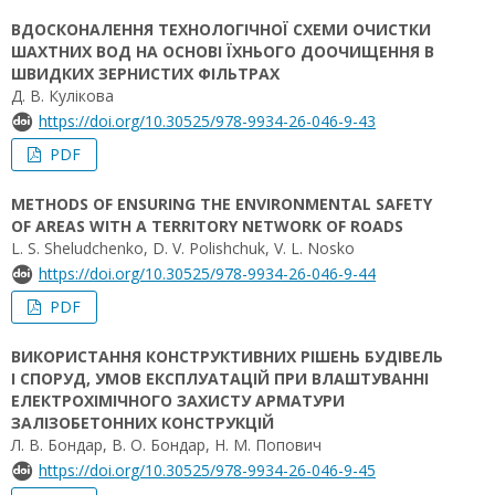
ВДОСКОНАЛЕННЯ ТЕХНОЛОГІЧНОЇ СХЕМИ ОЧИСТКИ
ШАХТНИХ ВОД НА ОСНОВІ ЇХНЬОГО ДООЧИЩЕННЯ В
ШВИДКИХ ЗЕРНИСТИХ ФІЛЬТРАХ
Д. В. Кулікова
https://doi.org/10.30525/978-9934-26-046-9-43
PDF
METHODS OF ENSURING THE ENVIRONMENTAL SAFETY
OF AREAS WITH A TERRITORY NETWORK OF ROADS
L. S. Sheludchenko, D. V. Polishchuk, V. L. Nosko
https://doi.org/10.30525/978-9934-26-046-9-44
PDF
ВИКОРИСТАННЯ КОНСТРУКТИВНИХ РІШЕНЬ БУДІВЕЛЬ
І СПОРУД, УМОВ ЕКСПЛУАТАЦІЙ ПРИ ВЛАШТУВАННІ
ЕЛЕКТРОХІМІЧНОГО ЗАХИСТУ АРМАТУРИ
ЗАЛІЗОБЕТОННИХ КОНСТРУКЦІЙ
Л. В. Бондар, В. О. Бондар, Н. М. Попович
https://doi.org/10.30525/978-9934-26-046-9-45