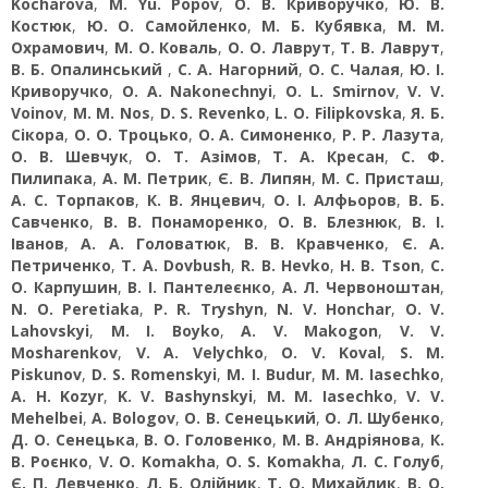
Kocharova
,
M. Yu. Popov
,
О. В. Криворучко
,
Ю. В.
Костюк
,
Ю. О. Самойленко
,
М. Б. Кубявка
,
М. М.
Охрамович
,
М. О. Коваль
,
О. О. Лаврут
,
Т. В. Лаврут
,
В. Б. Опалинський
,
С. А. Нагорний
,
О. С. Чалая
,
Ю. І.
Криворучко
,
O. A. Nakonechnyi
,
O. L. Smirnov
,
V. V.
Voinov
,
M. M. Nos
,
D. S. Revenko
,
L. O. Filipkovska
,
Я. Б.
Сікора
,
О. О. Троцько
,
О. А. Симоненко
,
Р. Р. Лазута
,
О. В. Шевчук
,
О. Т. Азімов
,
Т. А. Кресан
,
С. Ф.
Пилипака
,
А. М. Петрик
,
Є. В. Липян
,
М. С. Присташ
,
А. С. Торпаков
,
К. В. Янцевич
,
О. І. Алфьоров
,
В. Б.
Савченко
,
В. В. Понаморенко
,
О. В. Блезнюк
,
В. І.
Іванов
,
А. А. Головатюк
,
В. В. Кравченко
,
Є. А.
Петриченко
,
T. A. Dovbush
,
R. B. Hevko
,
H. B. Tson
,
С.
О. Карпушин
,
В. І. Пантелеєнко
,
А. Л. Червоноштан
,
N. O. Peretiaka
,
P. R. Tryshyn
,
N. V. Honchar
,
O. V.
Lahovskyi
,
M. I. Boyko
,
A. V. Makogon
,
V. V.
Mosharenkov
,
V. A. Velychko
,
O. V. Koval
,
S. M.
Piskunov
,
D. S. Romenskyi
,
M. I. Budur
,
M. М. Iasechko
,
A. H. Kozyr
,
K. V. Bashynskyi
,
M. M. Iasechko
,
V. V.
Mehelbei
,
A. Bologov
,
О. В. Сенецький
,
О. Л. Шубенко
,
Д. О. Сенецька
,
В. О. Головенко
,
М. В. Андріянова
,
К.
В. Роєнко
,
V. O. Komakha
,
О. S. Komakha
,
Л. С. Голуб
,
Є. П. Левченко
,
Л. Б. Олійник
,
Т. О. Михайлик
,
В. О.