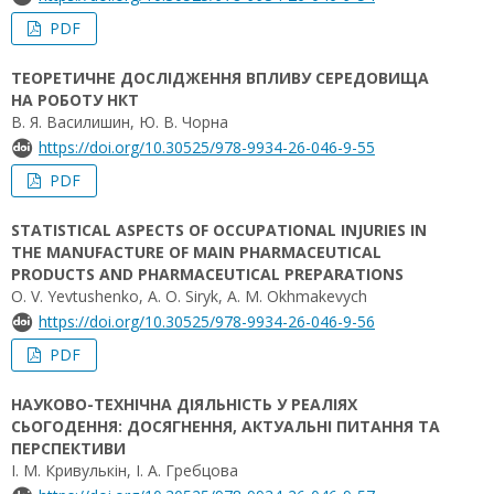
PDF
ТЕОРЕТИЧНЕ ДОСЛІДЖЕННЯ ВПЛИВУ СЕРЕДОВИЩА
НА РОБОТУ НКТ
В. Я. Василишин, Ю. В. Чорна
https://doi.org/10.30525/978-9934-26-046-9-55
PDF
STATISTICAL ASPECTS OF OCCUPATIONAL INJURIES IN
THE MANUFACTURE OF MAIN PHARMACEUTICAL
PRODUCTS AND PHARMACEUTICAL PREPARATIONS
O. V. Yevtushenko, А. О. Siryk, А. М. Okhmakevych
https://doi.org/10.30525/978-9934-26-046-9-56
PDF
НАУКОВО-ТЕХНІЧНА ДІЯЛЬНІСТЬ У РЕАЛІЯХ
СЬОГОДЕННЯ: ДОСЯГНЕННЯ, АКТУАЛЬНІ ПИТАННЯ ТА
ПЕРСПЕКТИВИ
І. М. Кривулькін, І. А. Гребцова