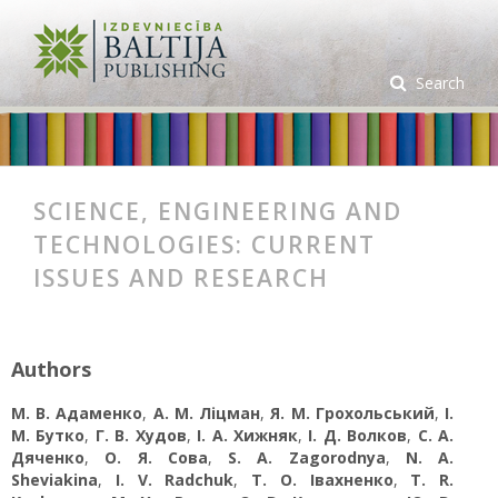
Search
SCIENCE, ENGINEERING AND
TECHNOLOGIES: CURRENT
ISSUES AND RESEARCH
Authors
М. В. Адаменко
,
А. М. Ліцман
,
Я. М. Грохольський
,
І.
М. Бутко
,
Г. В. Худов
,
І. А. Хижняк
,
І. Д. Волков
,
С. А.
Дяченко
,
О. Я. Сова
,
S. A. Zagorodnya
,
N. A.
Sheviakina
,
I. V. Radchuk
,
Т. О. Івахненко
,
T. R.