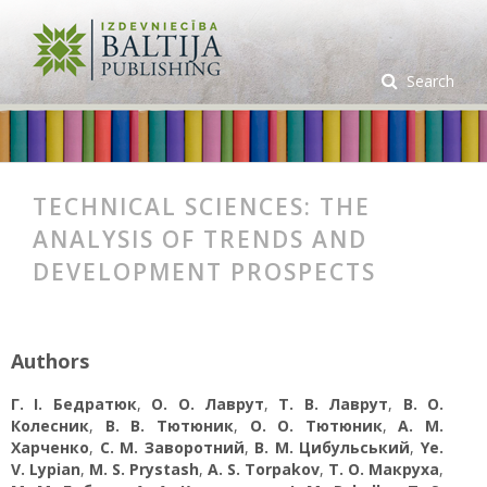
Search
TECHNICAL SCIENCES: THE
ANALYSIS OF TRENDS AND
DEVELOPMENT PROSPECTS
Authors
Г. І. Бедратюк
,
О. О. Лаврут
,
Т. В. Лаврут
,
В. О.
Колесник
,
В. В. Тютюник
,
О. О. Тютюник
,
А. М.
Харченко
,
С. М. Заворотний
,
В. М. Цибульський
,
Ye.
V. Lypian
,
M. S. Prystash
,
A. S. Torpakov
,
Т. О. Макруха
,