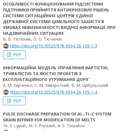
ОСОБЛИВОСТІ ФУНКЦІОНУВАННЯ ПІДСИСТЕМИ
ПІДТРИМКИ ПРИЙНЯТТЯ АНТИКРИЗОВИХ РІШЕНЬ
СИСТЕМИ СИТУАЦІЙНИХ ЦЕНТРІВ ЄДИНОЇ
ДЕРЖАВНОЇ СИСТЕМИ ЦИВІЛЬНОГО ЗАХИСТУ В
УМОВАХ НЕВИЗНАЧЕНОСТІ ВХІДНОЇ ІНФОРМАЦІЇ ПРИ
НАДЗВИЧАЙНИХ СИТУАЦІЯХ
В. В. Тютюник, О. О. Тютюник
https://doi.org/10.30525/978-9934-26-109-1-3
PDF
ІНФОРМАЦІЙНА МОДЕЛЬ УПРАВЛІННЯ ВАРТІСТЮ,
ТРИВАЛІСТЮ ТА ЯКІСТЮ ПРОЕКТІВ З
ЕКСПЛУАТАЦІЙНОГО УТРИМАННЯ ДОРІГ
А. М. Харченко, С. М. Заворотний, В. М. Цибульський
https://doi.org/10.30525/978-9934-26-109-1-4
PDF
PULSE DISCHARGE PREPARATION OF AL–TI–C SYSTEM
GRAIN REFINER FOR MODIFICATION OF MELTS
Ye. V. Lypian, M. S. Prystash, A. S. Torpakov