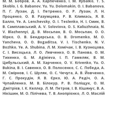
М. М. Бобров
,
А. А. Карпеченко
,
I. М. Rybalko
,
T. S.
Skoblo
,
I. G. Babanov
,
Yu. Yu. Dolomakin
,
O. I. Babanova
,
П. Г. Лузан
,
Д. І. Петренко
,
О. Р. Лузан
,
Л. Н.
Проценко
,
О. В. Разумцева
,
Р. В. Климась
,
Я. В.
Балло
,
Ye. A. Lenchevsky
,
O. I. Teslenko
,
Н. І. Смик
,
В.
В. Самплавський
,
A. V. Soloviova
,
O. S. Kaliuzhnaia
,
N.
V. Blazhennyi
,
Д. В. Мосьпан
,
В. О. Мосьпан
,
О. О.
Юрко
,
О. В. Бендерська
,
O. B. Dromenko
,
M. O.
Yancheva
,
O. O. Bogaditsa
,
V. I. Tischenko
,
N. V.
Bozhko
,
Yе. A. Shubina
,
Л. М. Хомічак
,
І. В. Кузнєцова
,
С. І. Висоцька
,
Л. О. Левченко
,
О. В. Панова
,
О. М.
Тихенко
,
G. М. Agieieva
,
І. П. Гамеляк
,
В. М.
Цибульський
,
А. М. Харченко
,
O. V. Krivenko
,
Yu. О.
Bukina
,
В. І. Савенко
,
О. В. Полосенко
,
С. С. Победа
,
А.
М. Смірнов
,
І. С. Шуляк
,
О. С. Чечуга
,
А. В. Йовченко
,
Г. С. Прокудін
,
Я. В. Єрко
,
Ю. А. Редіч
,
О. А.
Чупайленко
,
М. В. Білокур
,
Р. В. Поліщук
,
О. М.
Дмітрієв
,
І. К. Келлєр
,
Л. М. Петров
,
І. В. Кішянус
,
В. А.
Нікішин
,
М. О. Пілічева
,
Т. В. Анопрієнко
,
Л. О. Маслій