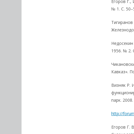
Егоров Г.,
№ 1. С. 50–
Тигиранов
Железнодор
Недосекин
1956. № 2. 
Чикановск
Кавказ». П
Визняк Р. И
функциони
парк. 2008.
http://foru
Егоров Г. 