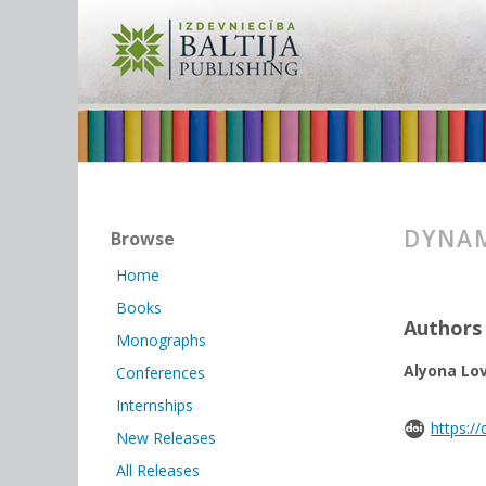
DYNAM
Browse
Home
Books
Authors
Monographs
Аlyona Lo
Conferences
Internships
https:/
New Releases
All Releases