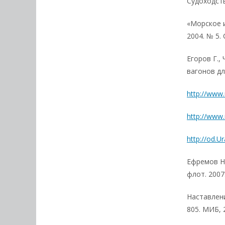
Судоходств
«Морское 
2004. № 5. С
Егоров Г.,
вагонов дл
http://www.
http://www.
http://od.Ur
Ефремов Н
флот. 2007.
Наставлен
805. МИБ, 2