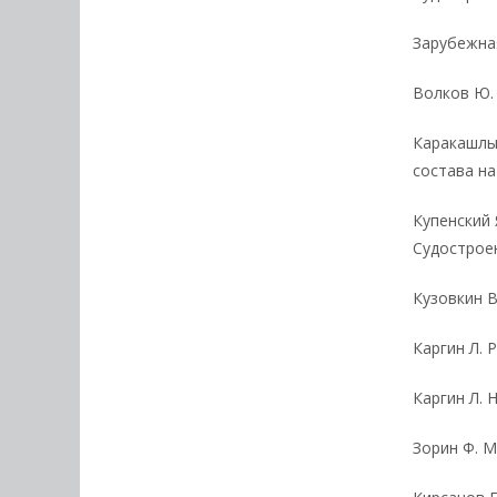
Зарубежная
Волков Ю. 
Каракашлы
состава на
Купенский 
Судостроен
Кузовкин В
Каргин Л. 
Каргин Л. 
Зорин Ф. М