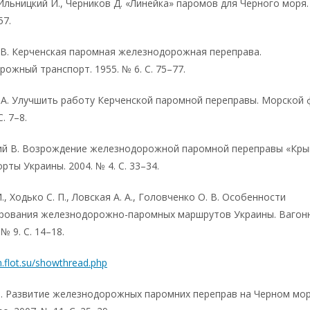
 Ильницкий И., Черников Д. «Линейка» паромов для Черного моря.
57.
 В. Керченская паромная железнодорожная переправа.
ожный транспорт. 1955. № 6. С. 75–77.
 А. Улучшить работу Керченской паромной переправы. Морской 
С. 7–8.
ий В. Возрождение железнодорожной паромной переправы «Кры
орты Украины. 2004. № 4. С. 33–34.
., Ходько С. П., Ловская А. А., Головченко О. В. Особенности
рования железнодорожно-паромных маршрутов Украины. Вагон
 № 9. C. 14–18.
m.flot.su/showthread.php
В. Развитие железнодорожных паромних переправ на Черном мор