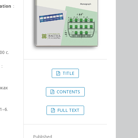
ation
:
00 с.
 :
TITLE
зках
CONTENTS
1–6.
FULL TEXT
Published