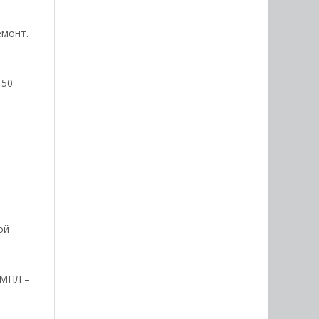
емонт.
 50
ой
ЛМПЛ –