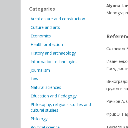
Аlyona Lo
Categories
Monograph. R
Architecture and construction
Culture and arts
Referen
Economics
Health protection
Сотников Е.
History and archaeology
Иванченко 
Information technologies
Государст
Journalism
Law
Виноградов
Natural sciences
грузов в з
Education and Pedagogy
Рачков А. 
Philosophy, religious studies and
cultural studies
Фрик Э. Па
Philology
Тунзале Ка
Political science