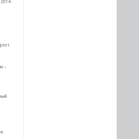
 2014.
флот.
м –
ный
е.