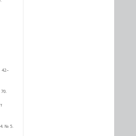
.
 42–
70.
ют
. № 5.