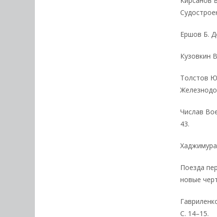
Кирсанов Б
Судостроени
Ершов Б. Д
Кузовкин В
Толстов Ю
Железнодор
Числав Вое
43.
Хаджимурад
Поезда пе
новые черт
Гавриленко
С. 14–15.