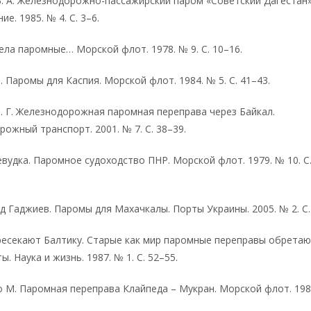
. А. Железнодорожно-пассажирский паром «Советский Дагестан»
е. 1985. № 4. С. 3–6.
ела паромные… Морской флот. 1978. № 9. С. 10–16.
. Паромы для Каспия. Морской флот. 1984. № 5. С. 41–43.
. Г. Железнодорожная паромная переправа через Байкал.
ожный транспорт. 2001. № 7. С. 38–39.
вудка. Паромное судоходство ПНР. Морской флот. 1979. № 10. С.
 Гаджиев. Паромы для Махачкалы. Порты Украины. 2005. № 2. С. 
ресекают Балтику. Старые как мир паромные переправы обрета
ы. Наука и жизнь. 1987. № 1. С. 52–55.
 М. Паромная переправа Клайпеда – Мукран. Морской флот. 1984