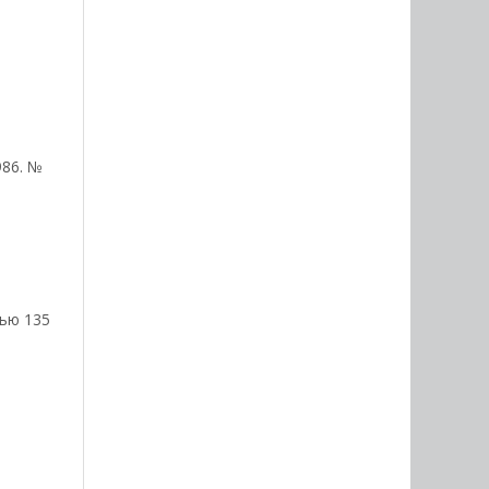
986. №
тью 135