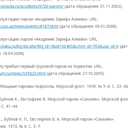
w.pravda.ru/accidents/9720-parom/
(дата обращения: 01.11.2002).
плуатацию паром «Академик Зарифа Алиева». URL:
w.ceo.az/news/events/8187.html
(дата обращения: 09.01.2008).
плуатацию паром «Академик Зарифа Алиева». URL:
w.baku.ru/blg-list.php?blg_id=3&id=50405&cmm_id=793&usp_id=0
(дат
 18.04.2008).
у прибыл первый грузовой паром из Хорватии. URL:
gnum.ru/news/535625.html
(дата обращения: 27.10.2005).
 Мощные паромы-ледоколы. Морской флот. 1945. № 5–6. С. 33–36
 Бубнов К., Евстифеев В. Морской паром «Сахалин». Морской фло
 С. 41–44.
С., Бубнов К. П., Евстифеев В. А. Морской паром «Сахалин».
е. 1972. № 6. С. 3–7.