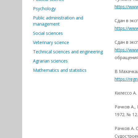
https://ww
Psychology
Public administration and
Сдан в экс
management
https://ww
Social sciences
Сдан в экс
Veterinary science
https://ww
Technical sciences and engineering
обращения:
Agrarian sciences
Mathematics and statistics
В Махачкал
https://re
Килессо А.
Рачков А.,
1972. № 12.
Рачков А. 
Судостроени