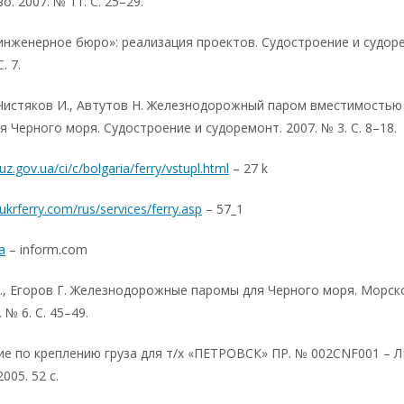
о. 2007. № 11. С. 25–29.
инженерное бюро»: реализация проектов. Судостроение и судор
. 7.
 Чистяков И., Автутов Н. Железнодорожный паром вместимостью
я Черного моря. Судостроение и судоремонт. 2007. № 3. С. 8–18.
uz.gov.ua/ci/c/bolgaria/ferry/vstupl.html
– 27 k
ukrferry.сom/rus/services/ferry.asp
– 57_1
a
– inform.com
., Егоров Г. Железнодорожные паромы для Черного моря. Морск
 № 6. С. 45–49.
ие по креплению груза для т/х «ПЕТРОВСК» ПР. № 002СNF001 – 
005. 52 c.