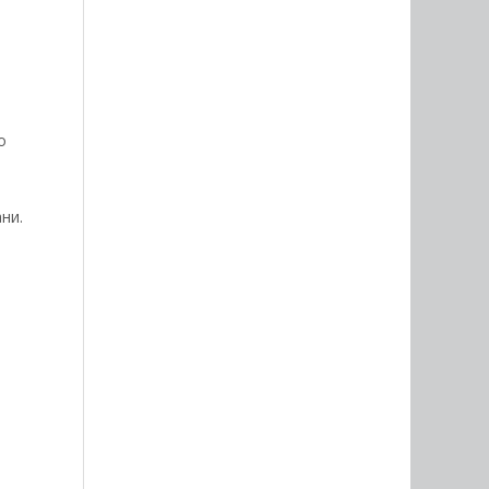
о
ни.