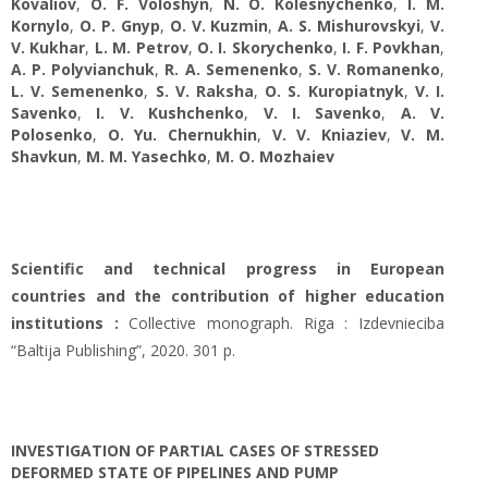
Kovaliov
,
O. F. Voloshyn
,
N. O. Kolesnychenko
,
I. М.
Kornylo
,
O. Р. Gnyp
,
O. V. Kuzmin
,
A. S. Mishurovskyi
,
V.
V. Kukhar
,
L. M. Petrov
,
O. I. Skorychenko
,
I. F. Povkhan
,
A. P. Polyvianchuk
,
R. A. Semenenko
,
S. V. Romanenko
,
L. V. Semenenko
,
S. V. Raksha
,
O. S. Kuropiatnyk
,
V. I.
Savenko
,
I. V. Kushchenko
,
V. I. Savenko
,
A. V.
Polosenko
,
O. Yu. Chernukhin
,
V. V. Kniaziev
,
V. М.
Shavkun
,
M. M. Yasechko
,
M. О. Mozhaiev
Scientific and technical progress in European
countries and the contribution of higher education
institutions :
Collective monograph. Riga : Izdevnieciba
“Baltija Publishing”, 2020. 301 p.
INVESTIGATION OF PARTIAL CASES OF STRESSED
DEFORMED STATE OF PIPELINES AND PUMP