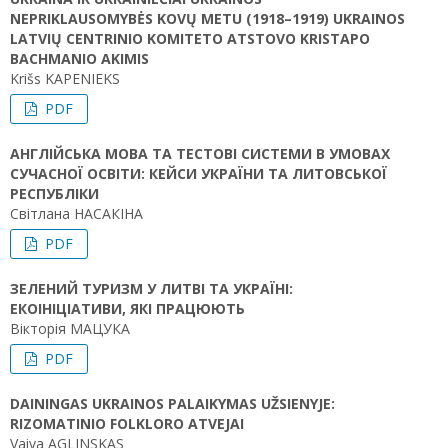
NEPRIKLAUSOMYBĖS KOVŲ METU (1918–1919) UKRAINOS
LATVIŲ CENTRINIO KOMITETO ATSTOVO KRISTAPO
BACHMANIO AKIMIS
Krišs KAPENIEKS
PDF
АНГЛІЙСЬКА МОВА ТА ТЕСТОВІ СИСТЕМИ В УМОВАХ
СУЧАСНОЇ ОСВІТИ: КЕЙСИ УКРАЇНИ ТА ЛИТОВСЬКОЇ
РЕСПУБЛІКИ
Світлана НАСАКІНА
PDF
ЗЕЛЕНИЙ ТУРИЗМ У ЛИТВІ ТА УКРАЇНІ:
ЕКОІНІЦІАТИВИ, ЯКІ ПРАЦЮЮТЬ
Вікторія МАЦУКА
PDF
DAININGAS UKRAINOS PALAIKYMAS UŽSIENYJE:
RIZOMATINIO FOLKLORO ATVEJAI
Vaiva AGLINSKAS