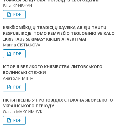
Віта КРИВЧУН
PDF
KRIKŠIONIŠKŲJŲ TRADICIJŲ SĄVEIKĄ ABIEJŲ TAUTŲ
RESPUBLIKOJE: TOMO KEMPIEČIO TEOLOGINIO VEIKALO
„KRISTAUS SEKIMAS“ KIRILINIAI VERTIMAI
Marina ČISTIAKOVA
PDF
ІСТОРІЯ ВЕЛИКОГО КНЯЗІВСТВА ЛИТОВСЬКОГО:
ВОЛИНСЬКІ СТЕЖКИ
Анатолій МІНІЧ
PDF
ПІСНЯ ПІСЕНЬ У ПРОПОВІДЯХ СТЕФАНА ЯВОРСЬКОГО
УКРАЇНСЬКОГО ПЕРІОДУ
Ольга МАКСИМЧУК
PDF