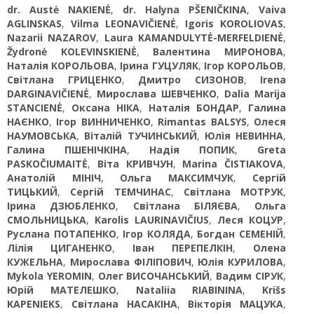
dr. Austė NAKIENĖ
,
dr. Halyna PŠENIČKINA
,
Vaiva
AGLINSKAS
,
Vilma LEONAVIČIENĖ
,
Igoris KOROLIOVAS
,
Nazarii NAZAROV
,
Laura KAMANDULYTĖ-MERFELDIENĖ
,
Žydronė KOLEVINSKIENĖ
,
Валентина МИРОНОВА
,
Наталія КОРОЛЬОВА
,
Ірина ГУЦУЛЯК
,
Ігор КОРОЛЬОВ
,
Світлана ГРИЦЕНКО
,
Дмитро СИЗОНОВ
,
Irena
DARGINAVIČIENĖ
,
Мирослава ШЕВЧЕНКО
,
Dalia Marija
STANCIENĖ
,
Оксана НІКА
,
Наталія БОНДАР
,
Галина
НАЄНКО
,
Ігор ВИННИЧЕНКО
,
Rimantas BALSYS
,
Олеся
НАУМОВСЬКА
,
Віталій ТУЧИНСЬКИЙ
,
Юлія НЕВИННА
,
Галина ПШЕНІЧКІНА
,
Надія ПОПИК
,
Greta
PASKOČIUMAITĖ
,
Віта КРИВЧУН
,
Marina ČISTIAKOVA
,
Анатолій МІНІЧ
,
Ольга МАКСИМЧУК
,
Сергій
ТИЦЬКИЙ
,
Сергій ТЕМЧИНАС
,
Світлана МОТРУК
,
Ірина ДЗЮБЛЕНКО
,
Світлана БІЛЯЄВА
,
Ольга
СМОЛЬНИЦЬКА
,
Karolis LAURINAVIČIUS
,
Леся КОЦУР
,
Руслана ПОТАПЕНКО
,
Ігор КОЛЯДА
,
Богдан СЕМЕНІЙ
,
Лілія ЦИГАНЕНКО
,
Іван ПЕРЕПЕЛКІН
,
Олена
КУЖЕЛЬНА
,
Мирослава ФІЛІПОВИЧ
,
Юлія КУРИЛОВА
,
Mykola YEROMIN
,
Олег ВИСОЧАНСЬКИЙ
,
Вадим СІРУК
,
Юрій МАТЕЛЕШКО
,
Nataliia RIABININA
,
Krišs
KAPENIEKS
,
Світлана НАСАКІНА
,
Вікторія МАЦУКА
,