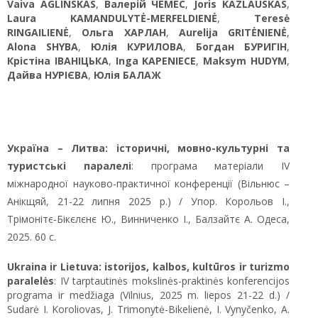
Vaiva AGLINSKAS
,
Валерій ЧЕМЕС
,
Joris KAZLAUSKAS
,
Laura KAMANDULYTĖ-MERFELDIENĖ
,
Teresė
RINGAILIENĖ
,
Ольга ХАРЛАН
,
Aurelija GRITĖNIENĖ
,
Alona SHYBA
,
Юлія КУРИЛОВА
,
Богдан БУРИГІН
,
Крістіна ІВАНІЦЬКА
,
Inga KAPENIECE
,
Maksym HUDYM
,
Дайва НУРІЄВА
,
Юлія БАЛАЖ
Україна – Литва: історичні, мовно-культурні та
туристські паралелі
: програма матеріали ІV
міжнародної науково-практичної конференції (Вільнюс –
Анікщяй, 21-22 липня 2025 р.) / Упор. Корольов І.,
Трімонітє-Бікєлєнє Ю., Винниченко І., Балзайтє А. Одеса,
2025. 60 c.
Ukraina ir Lietuva: istorijos, kalbos, kultūros ir turizmo
paralelės
: ІV tarptautinės mokslinės-praktinės konferencijos
programa ir medžiaga (Vilnius, 2025 m. liepos 21-22 d.) /
Sudarė I. Koroliovas, J. Trimonytė-Bikelienė, I. Vynyčenko, A.