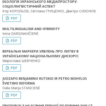
ЕКОЛОГІЯ УКРАЇНСЬКОГО МЕДІАПРОСТОРУ:
СОЦІОЛІНГВІСТИЧНИЙ АСПЕКТ
Ігор КОРОЛЬОВ, Світлана ГРИЦЕНКО, Дмитро СИЗОНОВ
PDF
MULTILINGUALISM AND HYBRIDITY
Irena DARGINAVIČIENĖ
PDF
ВЕРБАЛЬНІ МАРКЕРИ УЯВЛЕНЬ ПРО ЛИТВУ В
УКРАЇНСЬКОМУ НАЦІОНАЛЬНОМУ ДИСКУРСІ
Мирослава ШЕВЧЕНКО
PDF
JUOZAPO BENJAMINO RUTSKIO IR PETRO MOHYLOS
ŠVIETIMO REFORMA
Dalia Marija STANCIENĖ
PDF
ПРОПОВІДІ З НАДСЯННЯ ПЕРШОЇ ПОЛОВИНИ XVIII СТ.