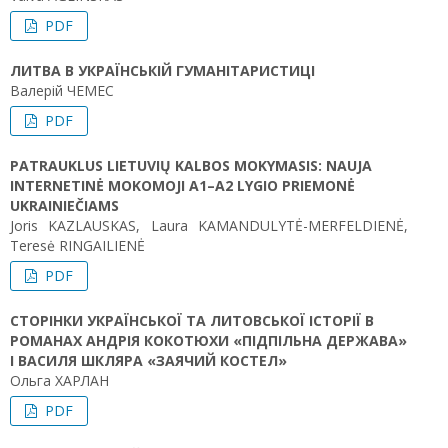
PDF
ЛИТВА В УКРАЇНСЬКІЙ ГУМАНІТАРИСТИЦІ
Валерій ЧЕМЕС
PDF
PATRAUKLUS LIETUVIŲ KALBOS MOKYMASIS: NAUJA
INTERNETINĖ MOKOMOJI A1–A2 LYGIO PRIEMONĖ
UKRAINIEČIAMS
Joris KAZLAUSKAS, Laura KAMANDULYTĖ-MERFELDIENĖ,
Teresė RINGAILIENĖ
PDF
СТОРІНКИ УКРАЇНСЬКОЇ ТА ЛИТОВСЬКОЇ ІСТОРІЇ В
РОМАНАХ АНДРІЯ КОКОТЮХИ «ПІДПІЛЬНА ДЕРЖАВА»
І ВАСИЛЯ ШКЛЯРА «ЗАЯЧИЙ КОСТЕЛ»
Ольга ХАРЛАН
PDF