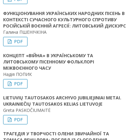
ФУНКЦІОНУВАННЯ УКРАЇНСЬКИХ НАРОДНИХ ПІСЕНЬ В
КОНТЕКСТІ СУЧАСНОГО КУЛЬТУРНОГО СПРОТИВУ
РОСІЙСЬКІЙ ВОЄННІЙ АГРЕСІЇ: ЛИТОВСЬКИЙ ДИСКУРС
Галина ПШЕНІЧКІНА
PDF
КОНЦЕПТ «ВІЙНА» В УКРАЇНСЬКОМУ ТА
ЛИТОВСЬКОМУ ПІСЕННОМУ ФОЛЬКЛОРІ
МІЖВОЄННОГО ЧАСУ
Надія ПОПИК
PDF
LIETUVIŲ TAUTOSAKOS ARCHYVO JUBILIEJINIAI METAI.
UKRAINIEČIŲ TAUTOSAKOS KELIAS LIETUVOJE
Greta PASKOČIUMAITĖ
PDF
ТРАГЕДІЯ У ТВОРЧОСТІ ОЛЕНИ ЗВИЧАЙНОЇ ТА
ТОМАСА ВЕНЦЛОВА: ПОГЛЯД ІЗ СЬОГОДЕННЯ