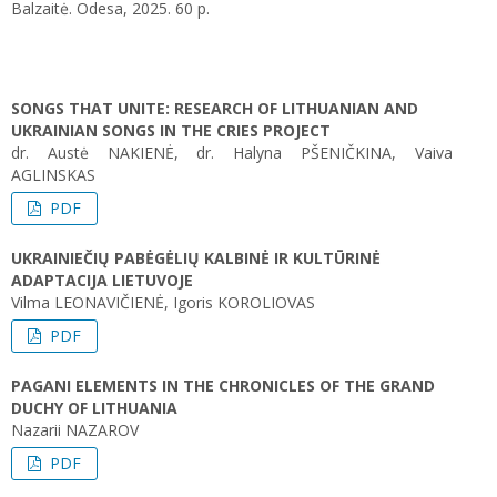
Balzaitė. Odesa, 2025. 60 p.
SONGS THAT UNITE: RESEARCH OF LITHUANIAN AND
UKRAINIAN SONGS IN THE CRIES PROJECT
dr. Austė NAKIENĖ, dr. Halyna PŠENIČKINA, Vaiva
AGLINSKAS
PDF
UKRAINIEČIŲ PABĖGĖLIŲ KALBINĖ IR KULTŪRINĖ
ADAPTACIJA LIETUVOJE
Vilma LEONAVIČIENĖ, Igoris KOROLIOVAS
PDF
PAGANI ELEMENTS IN THE CHRONICLES OF THE GRAND
DUCHY OF LITHUANIA
Nazarii NAZAROV
PDF