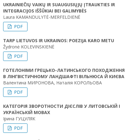
UKRAINIEČIŲ VAIKŲ IR SUAUGUSIŲJŲ ĮTRAUKTIES IR
INTEGRACIJOS IŠŠŪKIAI BEI GALIMYBĖS
Laura KAMANDULYTĖ-MERFELDIENĖ
PDF
TARP LIETUVOS IR UKRAINOS: POEZIJA KARO METU
Žydronė KOLEVINSKIENĖ
PDF
ГОТЕЛОНІМИ ГРЕЦЬКО-ЛАТИНСЬКОГО ПОХОДЖЕННЯ
В ЛІНГВІСТИЧНОМУ ЛАНДШАФТІ ВІЛЬНЮСА Й КИЄВА
Валентина МИРОНОВА, Наталія КОРОЛЬОВА
PDF
КАТЕГОРІЯ ЗВОРОТНОСТИ ДІЄСЛІВ У ЛИТОВСЬКІЙ І
УКРАЇНСЬКІЙ МОВАХ
Ірина ГУЦУЛЯК
PDF