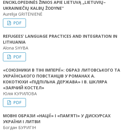
ENCIKLOPEDINĖS ŽINIOS APIE LIETUVĄ „LIETUVIŲ–
UKRAINIEČIŲ KALBŲ ŽODYNE“
Aurelija GRITĖNIENĖ
PDF
REFUGEES’ LANGUAGE PRACTICES AND INTEGRATION IN
LITHUANIA
Alona SHYBA
PDF
«СОЮЗНИКИ В ТІНІ ІМПЕРІЇ»: ОБРАЗ ЛИТОВСЬКОГО ТА
УКРАЇНСЬКОГО ПОВСТАНЦІВ У РОМАНАХ А.
КОКОТЮХИ «ПІДПІЛЬНА ДЕРЖАВА» І В. ШКЛЯРА
«ЗАЯЧИЙ КОСТЕЛ»
Юлія КУРИЛОВА
PDF
МОВНІ ОБРАЗИ «НАЦІЇ» І «ПАМ’ЯТІ» У ДИСКУРСАХ
УКРАЇНИ І ЛИТВИ
Богдан БУРИГІН