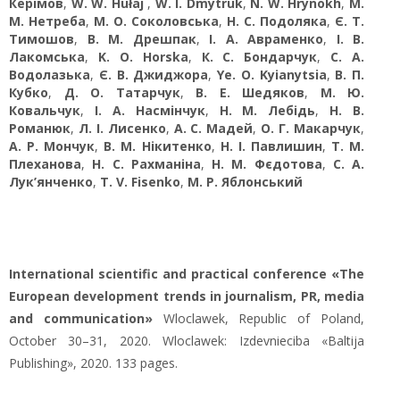
Керімов
,
W. W. Hułaj
,
W. I. Dmytruk
,
N. W. Hrynokh
,
М.
М. Нетреба
,
М. О. Соколовська
,
Н. С. Подоляка
,
Є. Т.
Тимошов
,
В. М. Дрешпак
,
І. А. Авраменко
,
І. В.
Лакомська
,
K. O. Horska
,
К. С. Бондарчук
,
С. А.
Водолазька
,
Є. В. Джиджора
,
Ye. O. Kyіanytsia
,
В. П.
Кубко
,
Д. О. Татарчук
,
В. Е. Шедяков
,
М. Ю.
Ковальчук
,
І. А. Насмінчук
,
Н. М. Лебідь
,
Н. В.
Романюк
,
Л. І. Лисенко
,
А. С. Мадей
,
О. Г. Макарчук
,
А. Р. Мончук
,
В. М. Нікитенко
,
Н. І. Павлишин
,
Т. М.
Плеханова
,
Н. С. Рахманіна
,
Н. М. Фєдотова
,
С. А.
Лук’янченко
,
T. V. Fisenko
,
М. Р. Яблонський
International scientific and practical conference «The
European development trends in journalism, PR, media
and communication»
Wloclawek, Republic of Poland,
October 30–31, 2020. Wloclawek: Izdevnieciba «Baltija
Publishing», 2020. 133 pages.