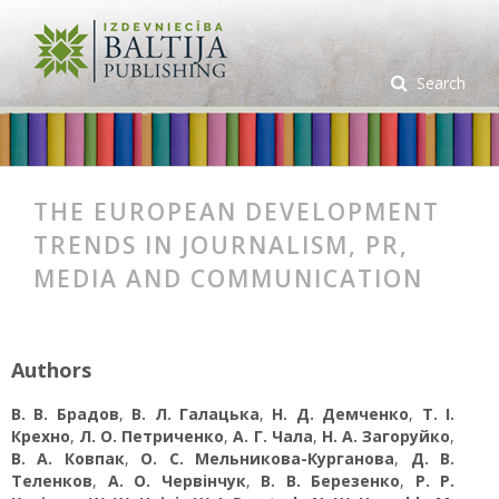
Search
THE EUROPEAN DEVELOPMENT
TRENDS IN JOURNALISM, PR,
MEDIA AND COMMUNICATION
Authors
В. В. Брадов
,
В. Л. Галацька
,
Н. Д. Демченко
,
Т. І.
Крехно
,
Л. О. Петриченко
,
А. Г. Чала
,
Н. А. Загоруйко
,
В. А. Ковпак
,
О. С. Мельникова-Курганова
,
Д. В.
Теленков
,
А. О. Червінчук
,
В. В. Березенко
,
Р. Р.