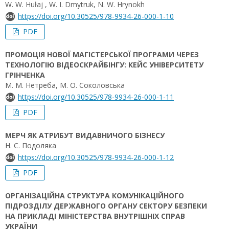
W. W. Hułaj , W. I. Dmytruk, N. W. Hrynokh
https://doi.org/10.30525/978-9934-26-000-1-10
PDF
ПРОМОЦІЯ НОВОЇ МАГІСТЕРСЬКОЇ ПРОГРАМИ ЧЕРЕЗ
ТЕХНОЛОГІЮ ВІДЕОСКРАЙБІНГУ: КЕЙС УНІВЕРСИТЕТУ
ГРІНЧЕНКА
М. М. Нетреба, М. О. Соколовська
https://doi.org/10.30525/978-9934-26-000-1-11
PDF
МЕРЧ ЯК АТРИБУТ ВИДАВНИЧОГО БІЗНЕСУ
Н. С. Подоляка
https://doi.org/10.30525/978-9934-26-000-1-12
PDF
ОРГАНІЗАЦІЙНА СТРУКТУРА КОМУНІКАЦІЙНОГО
ПІДРОЗДІЛУ ДЕРЖАВНОГО ОРГАНУ СЕКТОРУ БЕЗПЕКИ
НА ПРИКЛАДІ МІНІСТЕРСТВА ВНУТРІШНІХ СПРАВ
УКРАЇНИ